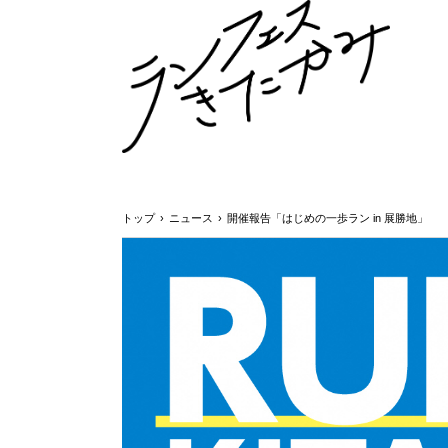
トップ
›
ニュース
›
開催報告「はじめの一歩ラン in 展勝地」